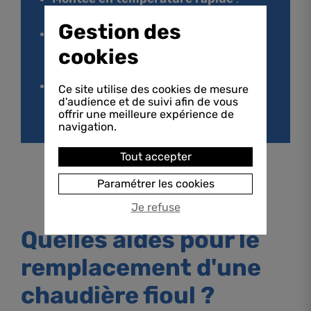
idéale pour un chauffage réactif.
Gestion des
Système modulable
: installation
possible pièce par pièce avec des
cookies
unités intérieures.
Éligibilité à certaines aides
:
Ce site utilise des cookies de mesure
d'audience et de suivi afin de vous
notamment la TVA réduite à 5,5 % sous
offrir une meilleure expérience de
conditions.
navigation.
Tout accepter
Paramétrer les cookies
Je refuse
Quelles aides pour le
remplacement d'une
chaudière fioul ?