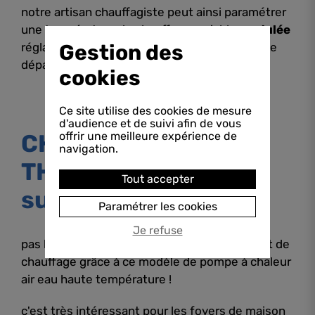
notre artisan chauffagiste peut ainsi paramétrer
une température de chauffage variable
modulée
Gestion des
réglable de
20
à
80 degrés
dans le circuits de
départ radiateurs .
cookies
Ce site utilise des cookies de mesure
d'audience et de suivi afin de vous
offrir une meilleure expérience de
CHAUFFAGE 100 %
navigation.
THERMODYNAMIQUE
Tout accepter
sur DIEULEFIT
Paramétrer les cookies
Je refuse
pas besoin de résistance électrique d'appoint de
chauffage grâce à ce modèle de pompe à chaleur
air eau haute température !
c'est très intéressant pour les foyers de maison