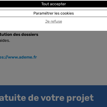
Tout accepter
Paramétrer les cookies
ergie afin d’encourager
Je refuse
de CO₂.
tution des dossiers
aides.
ps://www.ademe.fr
tuite de votre projet