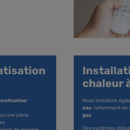
atisation
Installa
chaleur 
imatisation
Nous installons éga
eau
, notamment en 
ou une pièce
gaz
.
ces
Ces systèmes utilise
maison de manière