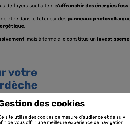
lus de foyers souhaitent
s’affranchir des énergies fossi
mplétée dans le futur par des
panneaux photovoltaïqu
ergétique
.
ssivement
, mais à terme elle constitue un
investisseme
r votre
Ardèche
Gestion des cookies
he
, notamment dans le
bles à plusieurs aides
Ce site utilise des cookies de mesure d'audience et de suivi
afin de vous offrir une meilleure expérience de navigation.
)