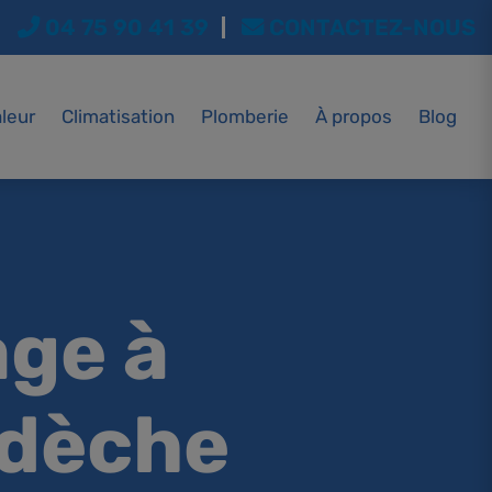
04 75 90 41 39
CONTACTEZ-NOUS
leur
Climatisation
Plomberie
À propos
Blog
Chauffe-eau
Plomberie sanitaire
age à
rdèche