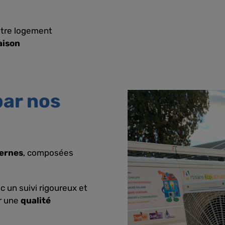
tre logement
aison
par nos
ternes
, composées
ec un suivi rigoureux et
ir une
qualité