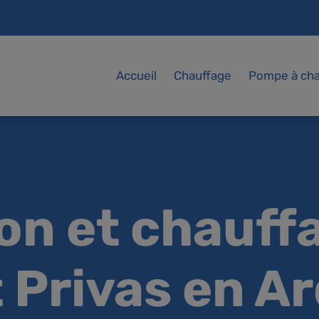
Accueil
Chauffage
Pompe à cha
on et chauff
 Privas en A